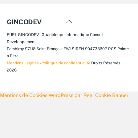
Back
GINCODEV
To
EURL GINCODEV - Guadeloupe Informatique Conseil
Top
Développement
Pombiray 97118 Saint François FWI SIREN 904733607 RCS Pointe
a Pitre
Mentions Légales
-
Politique de confidentialité
Droits Réservés
2026
Mentions de Cookies WordPress par Real Cookie Banner