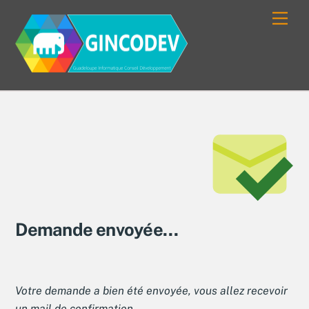
Skip
Men
to
content
Demande envoyée…
Votre demande a bien été envoyée, vous allez recevoir
un mail de confirmation